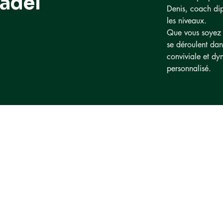
Padel
Denis, coach di
les niveaux.
Que vous soyez d
se déroulent da
conviviale et d
personnalisé.